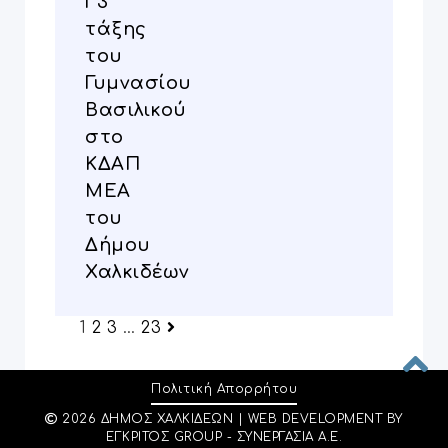
Γ3
τάξης
του
Γυμνασίου
Βασιλικού
στο
ΚΔΑΠ
ΜΕΑ
του
Δήμου
Χαλκιδέων
1
2
3
…
23
Πολιτική Απορρήτου
2026 ΔΉΜΟΣ ΧΑΛΚΙΔΈΩΝ | WEB DEVELOPMENT BY
ΕΓΚΡΙΤΟΣ GROUP - ΣΥΝΕΡΓΑΣΙΑ Α.Ε.