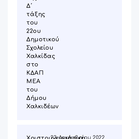
Δ΄
τάξης
του
22ου
Δημοτικού
Σχολείου
Χαλκίδας
στο
ΚΔΑΠ
ΜΕΑ
του
Δήμου
Χαλκιδέων
Χριστουγεννιάτικη
23 Δεκεμβρίου 2022