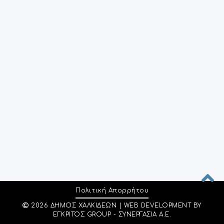
Πολιτική Απορρήτου
2026 ΔΉΜΟΣ ΧΑΛΚΙΔΈΩΝ | WEB DEVELOPMENT BY
ΕΓΚΡΙΤΟΣ GROUP - ΣΥΝΕΡΓΑΣΙΑ Α.Ε.