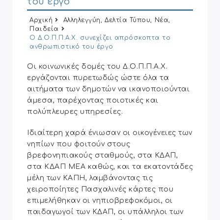
του έργο
Αρχική
Αλληλεγγύη
,
Δελτία Τύπου
,
Νέα
,
Παιδεία
Ο Δ.Ο.Π.Π.Α.Χ. συνεχίζει απρόσκοπτα το
ανθρωπιστικό του έργο
Οι κοινωνικές δομές του Δ.Ο.Π.Π.Α.Χ.
εργάζονται πυρετωδώς ώστε όλα τα
αιτήματα των δημοτών να ικανοποιούνται
άμεσα, παρέχοντας ποιοτικές και
πολύπλευρες υπηρεσίες.
Ιδιαίτερη χαρά ένιωσαν οι οικογένειες των
νηπίων που φοιτούν στους
βρεφονηπιακούς σταθμούς, στα ΚΔΑΠ,
στα ΚΔΑΠ ΜΕΑ καθώς, και τα εκατοντάδες
μέλη των ΚΑΠΗ, λαμβάνοντας τις
χειροποίητες Πασχαλινές κάρτες που
επιμελήθηκαν οι νηπιοβρεφοκόμοι, οι
παιδαγωγοί των ΚΔΑΠ, οι υπάλληλοι των