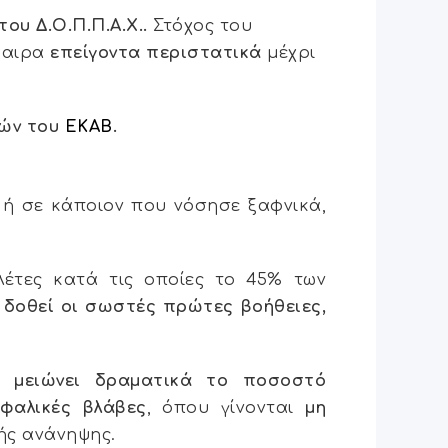
ου Δ.Ο.Π.Π.Α.Χ..
Στόχος του
γκαιρα
επείγοντα περιστατικά
μέχρι
τών του
ΕΚΑΒ
.
ή σε κάποιον που νόσησε ξαφνικά,
έτες κατά τις οποίες το 45% των
ν δοθεί οι σωστές πρώτες βοήθειες,
ης
μειώνει δραματικά το ποσοστό
εφαλικές βλάβες
, όπου γίνονται
μη
ής ανάνηψης.