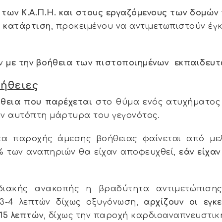
 των Κ.Α.Π.Η. και στους εργαζόμενους των δομών τ
η κατάρτιση
, προκειμένου να αντιμετωπιστούν έ
ύν
με την βοήθεια των πιστοποιημένων εκπαιδευ
οήθειες
θεια που παρέχεται
στο θύμα ενός ατυχήματος 
ν αυτόπτη μάρτυρα του γεγονότος.
τα παροχής άμεσης βοήθειας φαίνεται από μελ
% των αναπηριών θα είχαν αποφευχθεί,
εάν είχα
ρδιακής ανακοπής η βραδύτητα αντιμετώπισ
-4 λεπτών δίχως οξυγόνωση,
αρχίζουν οι εγκ
-15 λεπτών
, δίχως την παροχή καρδιοαναπνευστικ