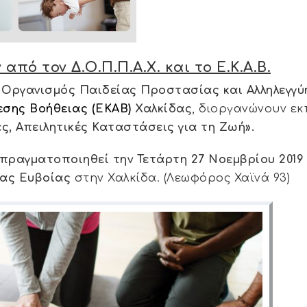
ό τον Δ.Ο.Π.Π.Α.Χ. και το Ε.Κ.Α.Β.
 Οργανισμός Παιδείας Προστασίας και Αλληλεγγύης
εσης Βοήθειας (ΕKAB)
Χαλκίδας
, διοργανώνουν ε
ς, Απειλητικές Καταστάσεις για τη Ζωή».
πραγματοποιηθεί την
Τετάρτη 27 Νοεμβρίου 2019 
τας Ευβοίας
στην Χαλκίδα. (Λεωφόρος Χαϊνά 93)